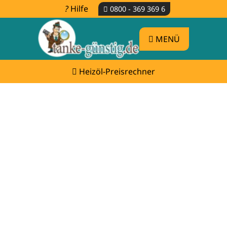
Hilfe
0800 - 369 369 6
MENÜ
Heizöl-Preisrechner