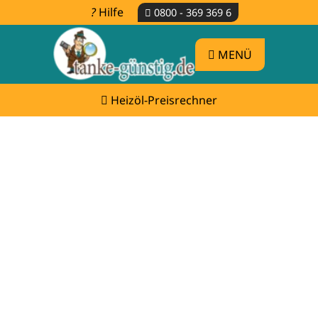
Hilfe
0800 - 369 369 6
MENÜ
Heizöl-Preisrechner