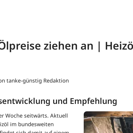
- Ölpreise ziehen an | Hei
on tanke-günstig Redaktion
eisentwicklung und Empfehlung
er Woche seitwärts. Aktuell
eizöl im bundesweiten
findet sich damit auf einem