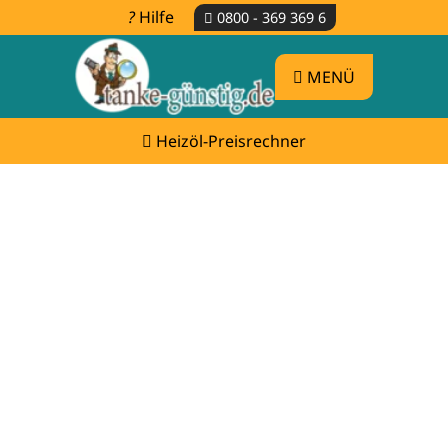
Hilfe
0800 - 369 369 6
MENÜ
Heizöl-Preisrechner