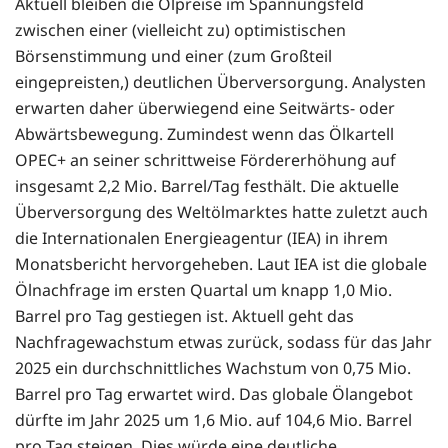
Aktuell bleiben die Ölpreise im Spannungsfeld
zwischen einer (vielleicht zu) optimistischen
Börsenstimmung und einer (zum Großteil
eingepreisten,) deutlichen Überversorgung. Analysten
erwarten daher überwiegend eine Seitwärts- oder
Abwärtsbewegung. Zumindest wenn das Ölkartell
OPEC+ an seiner schrittweise Fördererhöhung auf
insgesamt 2,2 Mio. Barrel/Tag festhält. Die aktuelle
Überversorgung des Weltölmarktes hatte zuletzt auch
die Internationalen Energieagentur (IEA) in ihrem
Monatsbericht hervorgeheben. Laut IEA ist die globale
Ölnachfrage im ersten Quartal um knapp 1,0 Mio.
Barrel pro Tag gestiegen ist. Aktuell geht das
Nachfragewachstum etwas zurück, sodass für das Jahr
2025 ein durchschnittliches Wachstum von 0,75 Mio.
Barrel pro Tag erwartet wird. Das globale Ölangebot
dürfte im Jahr 2025 um 1,6 Mio. auf 104,6 Mio. Barrel
pro Tag steigen. Dies würde eine deutliche