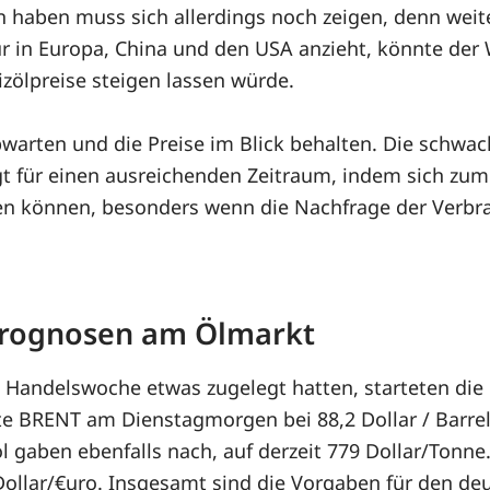
en haben muss sich allerdings noch zeigen, denn wei
in Europa, China und den USA anzieht, könnte der W
izölpreise steigen lassen würde.
arten und die Preise im Blick behalten. Die schwac
gt für einen ausreichenden Zeitraum, indem sich zum
n können, besonders wenn die Nachfrage der Verbrau
 Prognosen am Ölmarkt
Handelswoche etwas zugelegt hatten, starteten die 
e BRENT am Dienstagmorgen bei 88,2 Dollar / Barrel
asöl gaben ebenfalls nach, auf derzeit 779 Dollar/Tonn
Dollar/€uro. Insgesamt sind die Vorgaben für den de