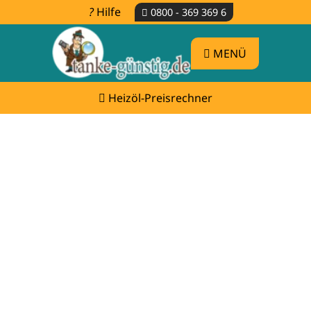
Hilfe
0800 - 369 369 6
MENÜ
Heizöl-Preisrechner