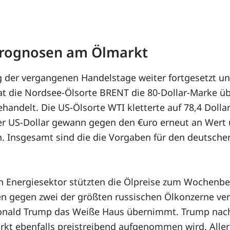
 Prognosen am Ölmarkt
 der vergangenen Handelstage weiter fortgesetzt un
at die Nordsee-Ölsorte BRENT die 80-Dollar-Marke ü
handelt. Die US-Ölsorte WTI kletterte auf 78,4 Dollar
. Der US-Dollar gewann gegen den €uro erneut an We
. Insgesamt sind die die Vorgaben für den deutschen
 Energiesektor stützten die Ölpreise zum Wochenbe
n gegen zwei der größten russischen Ölkonzerne ve
 Donald Trump das Weiße Haus übernimmt. Trump na
kt ebenfalls preistreibend aufgenommen wird. Aller