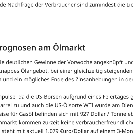
de Nachfrage der Verbraucher sind zumindest die Lief
.
 Prognosen am Ölmarkt
e deutlichen Gewinne der Vorwoche angeknüpft und b
knappes Ölangebot, bei einer gleichzeitig steigende
und ein mögliches Ende des Zinsanhebungen in den U
pulse, da die US-Börsen aufgrund eines Feiertages 
arrel zu und auch die US-Ölsorte WTI wurde am Diens
se für Gasöl befinden sich mit 927 Dollar / Tonne eb
markt kommen zurzeit keine verbraucherfreundlichen
 steht mit aktuell 1,079 €uro/Dollar auf einem 3-Mo