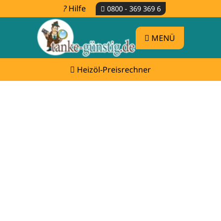
Hilfe
0800 - 369 369 6
MENÜ
Heizöl-Preisrechner