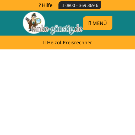
Hilfe
0800 - 369 369 6
MENÜ
Heizöl-Preisrechner