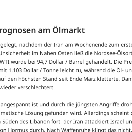
 Prognosen am Ölmarkt
gelegt, nachdem der Iran am Wochenende zum erste
e Unsicherheit im Nahen Osten ließ die Nordsee-Öls
e WTI wurde bei 94,7 Dollar / Barrel gehandelt. Die P
mit 1.103 Dollar / Tonne leicht zu, während die Öl- 
uf den höchsten Stand seit Ende März kletterte. Dam
ieder verschlechtert.
ngespannt ist und durch die jüngsten Angriffe droh
matische Lösung gefunden wird. Allerdings scheint di
 Süden des Libanon fort, der Iran attackiert Israel
 von Hormus durch. Nach Waffenruhe klingt das nicht