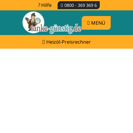
Hilfe
0800 - 369 369 6
MENÜ
Heizöl-Preisrechner