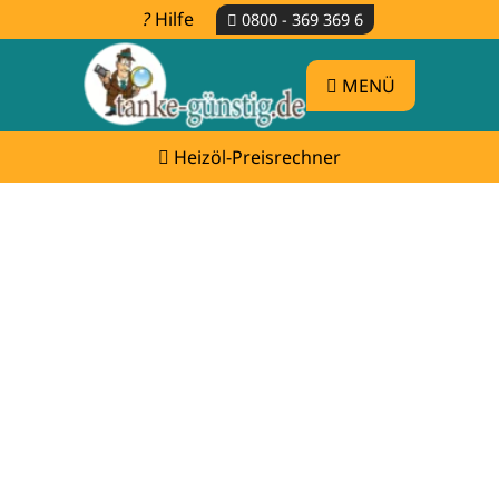
Hilfe
0800 - 369 369 6
MENÜ
Heizöl-Preisrechner