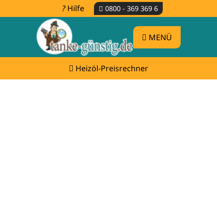
Hilfe
0800 - 369 369 6
MENÜ
Heizöl-Preisrechner