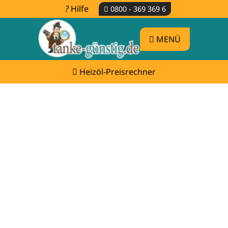
Hilfe
0800 - 369 369 6
MENÜ
Heizöl-Preisrechner