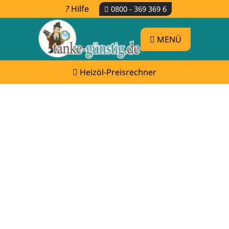
Hilfe
0800 - 369 369 6
MENÜ
Heizöl-Preisrechner