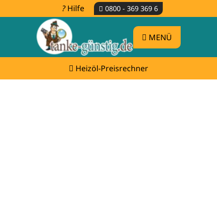
Hilfe
0800 - 369 369 6
MENÜ
Heizöl-Preisrechner