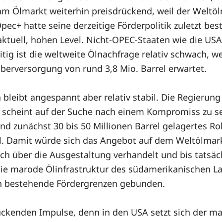
m Ölmarkt weiterhin preisdrückend, weil der Weltö
pec+ hatte seine derzeitige Förderpolitik zuletzt bes
aktuell, hohen Level. Nicht-OPEC-Staaten wie die US
tig ist die weltweite Ölnachfrage relativ schwach, w
 Überversorgung von rund 3,8 Mio. Barrel erwartet.
leibt angespannt aber relativ stabil. Die Regierung i
 scheint auf der Suche nach einem Kompromiss zu sei
d zunächst 30 bis 50 Millionen Barrel gelagertes Ro
l. Damit würde sich das Angebot auf dem Weltölmarkt
och über die Ausgestaltung verhandelt und bis tatsäc
die marode Ölinfrastruktur des südamerikanischen L
an bestehende Fördergrenzen gebunden.
enden Impulse, denn in den USA setzt sich der mas