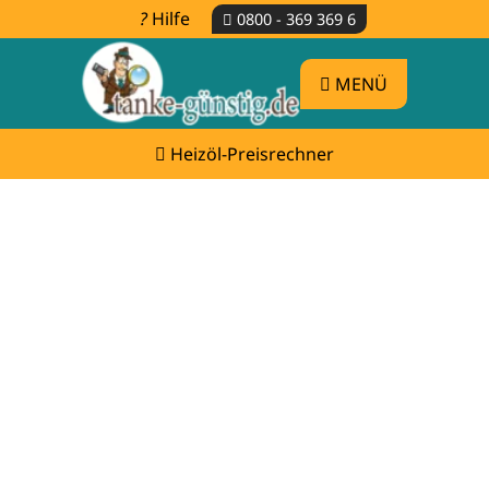
Hilfe
0800 - 369 369 6
MENÜ
Heizöl-Preisrechner