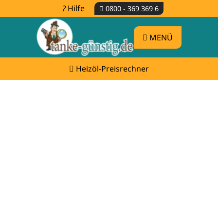
Hilfe
0800 - 369 369 6
MENÜ
Heizöl-Preisrechner