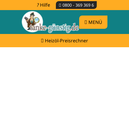
Hilfe
0800 - 369 369 6
MENÜ
Heizöl-Preisrechner