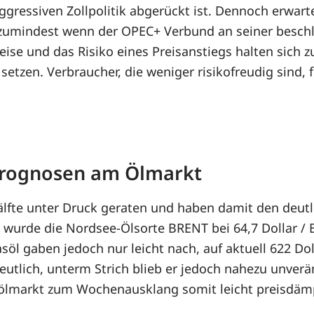
ggressiven Zollpolitik abgerückt ist. Dennoch erwart
 zumindest wenn der OPEC+ Verbund an seiner besch
reise und das Risiko eines Preisanstiegs halten sich 
etzen. Verbraucher, die weniger risikofreudig sind, 
 Prognosen am Ölmarkt
älfte unter Druck geraten und haben damit den deut
urde die Nordsee-Ölsorte BRENT bei 64,7 Dollar / B
Gasöl gaben jedoch nur leicht nach, auf aktuell 622 D
utlich, unterm Strich blieb er jedoch nahezu unverä
zölmarkt zum Wochenausklang somit leicht preisdäm