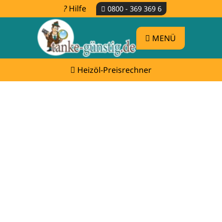
Hilfe
0800 - 369 369 6
MENÜ
Heizöl-Preisrechner