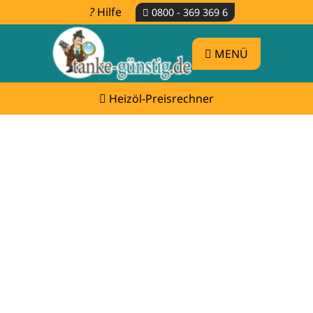
Hilfe
0800 - 369 369 6
MENÜ
Heizöl-Preisrechner