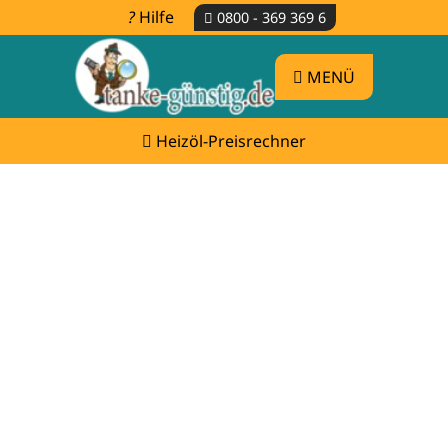
Hilfe
0800 - 369 369 6
MENÜ
Heizöl-Preisrechner