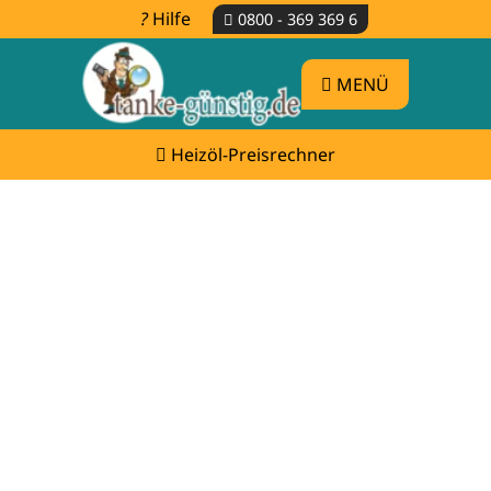
Hilfe
0800 - 369 369 6
MENÜ
Heizöl-Preisrechner