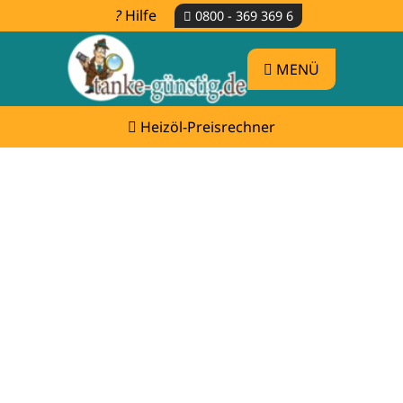
Hilfe
0800 - 369 369 6
MENÜ
Heizöl-Preisrechner