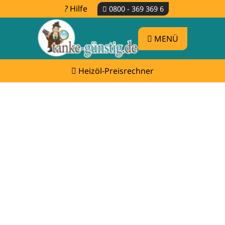
Hilfe
0800 - 369 369 6
MENÜ
Heizöl-Preisrechner