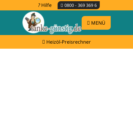
Hilfe
0800 - 369 369 6
MENÜ
Heizöl-Preisrechner