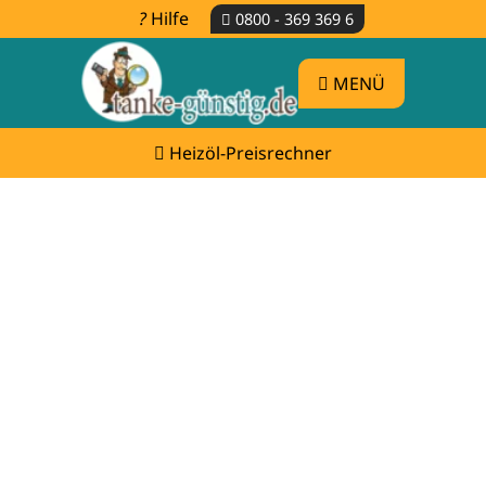
Hilfe
0800 - 369 369 6
MENÜ
Heizöl-Preisrechner