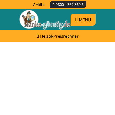
Hilfe
0800 - 369 369 6
MENÜ
Heizöl-Preisrechner