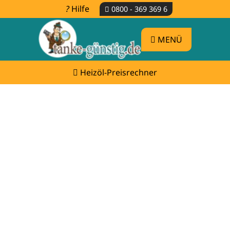
Hilfe
0800 - 369 369 6
MENÜ
Heizöl-Preisrechner