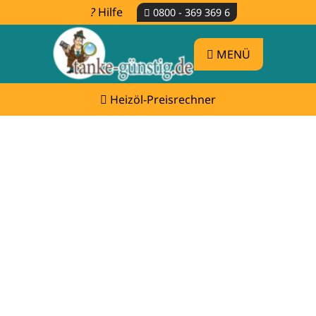
Hilfe
0800 - 369 369 6
MENÜ
Heizöl-Preisrechner