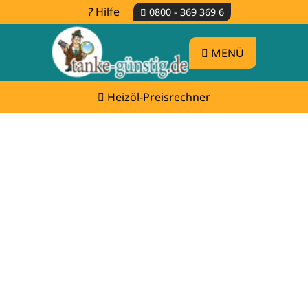
Hilfe
0800 - 369 369 6
MENÜ
Heizöl-Preisrechner