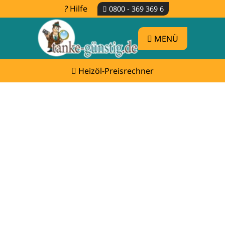
Hilfe
0800 - 369 369 6
MENÜ
Heizöl-Preisrechner