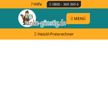
Hilfe
0800 - 369 369 6
MENÜ
Heizöl-Preisrechner