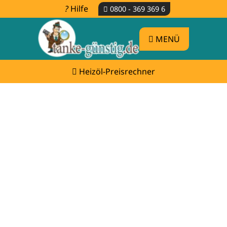
Hilfe
0800 - 369 369 6
MENÜ
Heizöl-Preisrechner