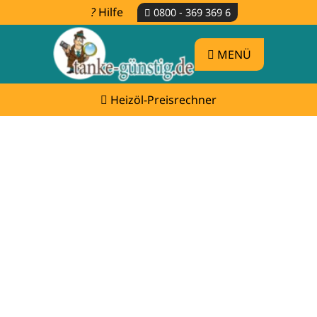
Hilfe
0800 - 369 369 6
MENÜ
Heizöl-Preisrechner