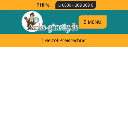
Hilfe
0800 - 369 369 6
MENÜ
Heizöl-Preisrechner