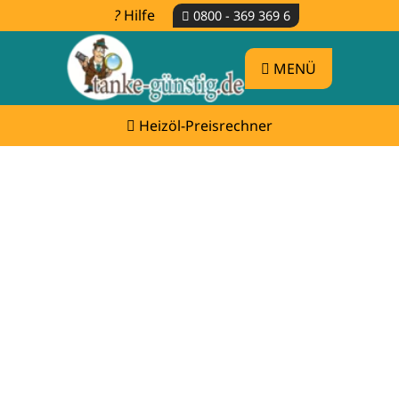
Hilfe
0800 - 369 369 6
MENÜ
Heizöl-Preisrechner