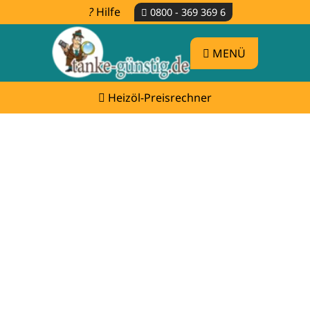
Hilfe
0800 - 369 369 6
MENÜ
Heizöl-Preisrechner