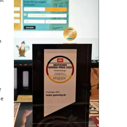
m
f
ie