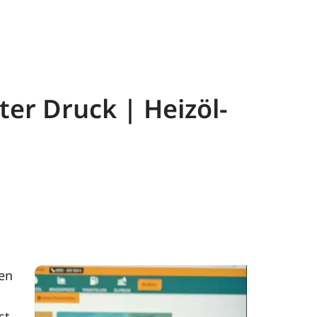
ter Druck | Heizöl-
ten
st