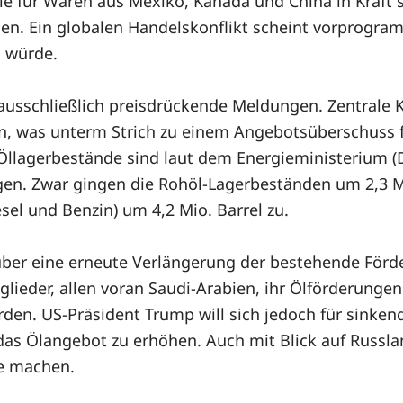
le für Waren aus Mexiko, Kanada und China in Kraft 
den. Ein globalen Handelskonflikt scheint vorprogra
n würde.
usschließlich preisdrückende Meldungen. Zentrale K
n, was unterm Strich zu einem Angebotsüberschuss fü
-Öllagerbestände sind laut dem Energieministerium 
en. Zwar gingen die Rohöl-Lagerbeständen um 2,3 Mio
sel und Benzin) um 4,2 Mio. Barrel zu.
 über eine erneute Verlängerung der bestehende För
lieder, allen voran Saudi-Arabien, ihr Ölförderungen
erden. US-Präsident Trump will sich jedoch für sinke
das Ölangebot zu erhöhen. Auch mit Blick auf Russ
ne machen.