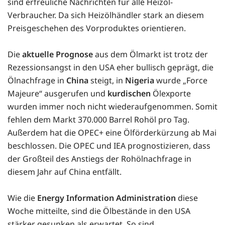
sind erfreuliche Nachrichten für alle Heizöl-
Verbraucher. Da sich Heizölhändler stark an diesem
Preisgeschehen des Vorproduktes orientieren.
Die
aktuelle Prognose
aus dem Ölmarkt ist trotz der
Rezessionsangst in den USA eher bullisch geprägt, die
Ölnachfrage in
China
steigt, in
Nigeria
wurde „Force
Majeure“ ausgerufen und
kurdischen
Ölexporte
wurden immer noch nicht wiederaufgenommen. Somit
fehlen dem Markt 370.000 Barrel Rohöl pro Tag.
Außerdem hat die OPEC+ eine Ölförderkürzung ab Mai
beschlossen. Die OPEC und IEA prognostizieren, dass
der Großteil des Anstiegs der Rohölnachfrage in
diesem Jahr auf China entfällt.
Wie die
Energy Information Administration
diese
Woche mitteilte, sind die Ölbestände in den USA
stärker gesunken als erwartet. So sind