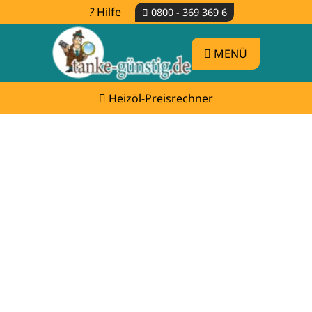
Hilfe
0800 - 369 369 6
MENÜ
Heizöl-Preisrechner