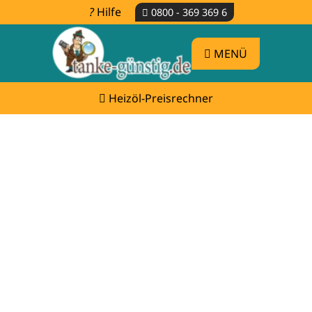
Hilfe
0800 - 369 369 6
MENÜ
Heizöl-Preisrechner