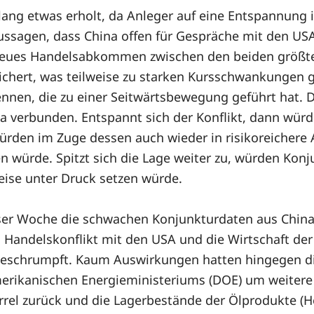
ang etwas erholt, da Anleger auf eine Entspannung 
ussagen, dass China offen für Gespräche mit den US
n neues Handelsabkommen zwischen den beiden größte
chert, was teilweise zu starken Kursschwankungen gef
nnen, die zu einer Seitwärtsbewegung geführt hat. D
a verbunden. Entspannt sich der Konflikt, dann wür
würden im Zuge dessen auch wieder in risikoreichere
sen würde. Spitzt sich die Lage weiter zu, würden Ko
eise unter Druck setzen würde.
eser Woche die schwachen Konjunkturdaten aus China
 Handelskonflikt mit den USA und die Wirtschaft der 
 geschrumpft. Kaum Auswirkungen hatten hingegen di
rikanischen Energieministeriums (DOE) um weitere 5
rrel zurück und die Lagerbestände der Ölprodukte (H