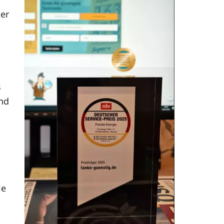
ter
s
und
ie