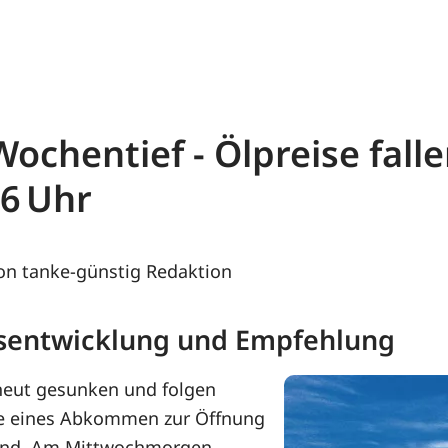
ochentief - Ölpreise falle
26
on tanke-günstig Redaktion
eisentwicklung und Empfehlung
rneut gesunken und folgen
be eines Abkommen zur Öffnung
 sind. Am Mittwochmorgen