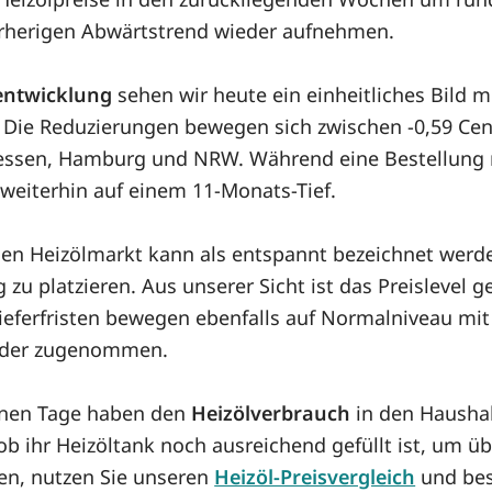
vorherigen Abwärtstrend wieder aufnehmen.
entwicklung
sehen wir heute ein einheitliches Bild mi
. Die Reduzierungen bewegen sich zwischen -0,59 Cent
Hessen, Hamburg und NRW. Während eine Bestellung mi
 weiterhin auf einem 11-Monats-Tief.
en Heizölmarkt kann als entspannt bezeichnet werde
zu platzieren. Aus unserer Sicht ist das Preislevel g
Lieferfristen bewegen ebenfalls auf Normalniveau mit
ieder zugenommen.
enen Tage haben den
Heizölverbrauch
in den Haushal
, ob ihr Heizöltank noch ausreichend gefüllt ist, u
en, nutzen Sie unseren
Heizöl-Preisvergleich
und best