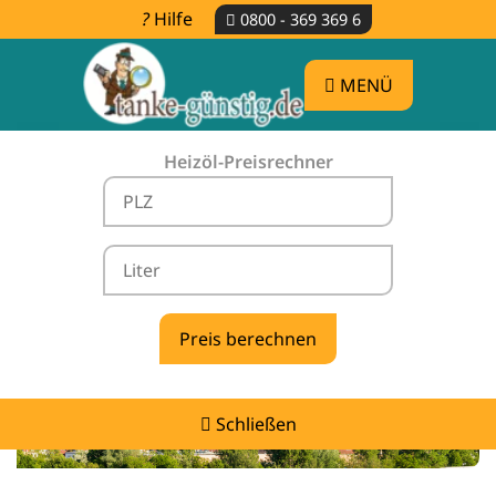
Hilfe
0800 - 369 369 6
MENÜ
Heizöl-Preisrechner
Heizölpreise Aitrach -
vergleichen & günstig tanken
Schließen