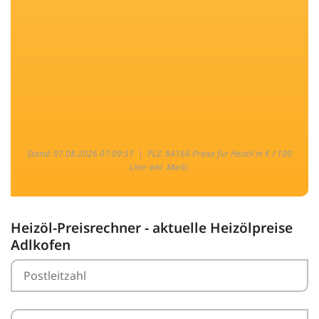
Stand: 07.08.2026 07:09:51 |
PLZ: 84166 Preise für Heizöl in € / 100
Liter inkl. MwSt.
Heizöl-Preisrechner - aktuelle Heizölpreise
Adlkofen