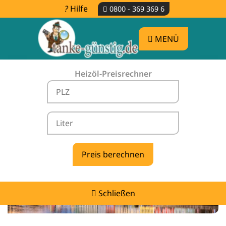
Hilfe
0800 - 369 369 6
MENÜ
Heizöl-Preisrechner
Heizölpreise Adlkofen -
vergleichen & günstig tanken
Schließen