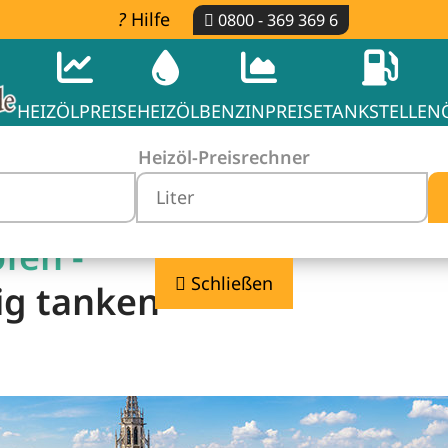
Hilfe
0800 - 369 369 6
HEIZÖLPREISE
HEIZÖL
BENZINPREISE
TANKSTELLEN
Heizöl-Preisrechner
fen -
Schließen
ig tanken