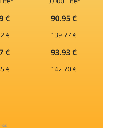
Liter
3.000 Liter
9 €
90.95 €
52 €
139.77 €
7 €
93.93 €
45 €
142.70 €
MwSt.