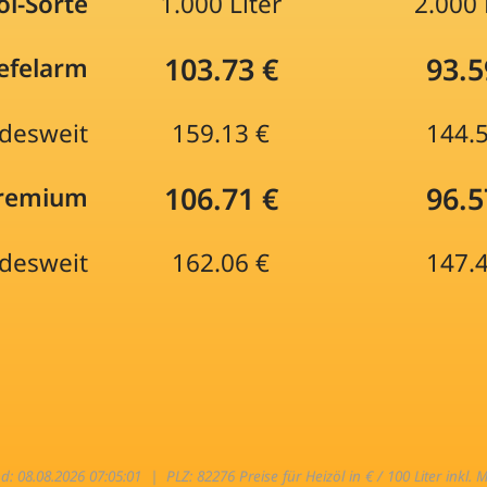
öl-Sorte
1.000 Liter
2.000 
103.73 €
93.5
efelarm
desweit
159.13 €
144.
106.71 €
96.5
Premium
desweit
162.06 €
147.
nd: 08.08.2026 07:05:01 |
PLZ: 82276 Preise für Heizöl in € / 100 Liter inkl. 